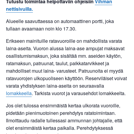
Tutustu toimintaa helpottaviin ohjeisiin
Vihman
nettisivuilla.
Alueelle saavuttaessa on automaattinen portti, joka
tullaan avaamaan noin klo 17.30.
Erikseen mainituille ratavuoroille on mahdollista varata
laina-aseita. Vuoron alussa laina-ase ampujat maksavat
osallistumismaksun, joka sisältää mm. aseiden käytön,
ratamaksun, patruunat, taulut, paikkatarvikkeet ja
mahdolliset muut laina- varusteet. Patruunoita ei myydä
ratavuorojen ulkopuoliseen käyttöön. Reserviläiset voivat
varata yhdistyksen laina-aseita on seuraavalla
lomakkeella
. Tarkista vuorot ja varausehdot lomakkeelta.
Jos olet tulossa ensimmäistä kertaa ulkorata vuoroille,
pidetään pienimuotoinen perehdytys ratatoimintaan.
Ilmoittaudu radalle tullessasi ammunnan johtajalle, että
olet ensimmäistä kertaa paikalla. Perehdytyksessä