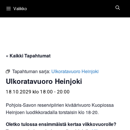
Siirry
Valikko
sisältöön
« Kaikki Tapahtumat
Tapahtuman sarja:
Ulkoratavuoro Heinjoki
Ulkoratavuoro Heinjoki
18.10.2029 klo 18:00
-
20:00
Pohjois-Savon reservipiirien kiväärivuoro Kuopiossa
Heinjoen luodikkoradalla torstaisin klo 18-20.
Oletko tulossa ensimmäistä kertaa viikkovuorolle?