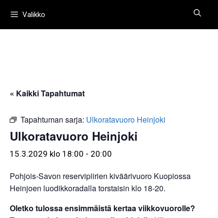
Siirry
Valikko
sisältöön
« Kaikki Tapahtumat
Tapahtuman sarja:
Ulkoratavuoro Heinjoki
Ulkoratavuoro Heinjoki
15.3.2029 klo 18:00
-
20:00
Pohjois-Savon reservipiirien kiväärivuoro Kuopiossa
Heinjoen luodikkoradalla torstaisin klo 18-20.
Oletko tulossa ensimmäistä kertaa viikkovuorolle?