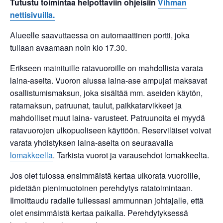
Tutustu toimintaa helpottaviin ohjeisiin
Vihman
nettisivuilla.
Alueelle saavuttaessa on automaattinen portti, joka
tullaan avaamaan noin klo 17.30.
Erikseen mainituille ratavuoroille on mahdollista varata
laina-aseita. Vuoron alussa laina-ase ampujat maksavat
osallistumismaksun, joka sisältää mm. aseiden käytön,
ratamaksun, patruunat, taulut, paikkatarvikkeet ja
mahdolliset muut laina- varusteet. Patruunoita ei myydä
ratavuorojen ulkopuoliseen käyttöön. Reserviläiset voivat
varata yhdistyksen laina-aseita on seuraavalla
lomakkeella
. Tarkista vuorot ja varausehdot lomakkeelta.
Jos olet tulossa ensimmäistä kertaa ulkorata vuoroille,
pidetään pienimuotoinen perehdytys ratatoimintaan.
Ilmoittaudu radalle tullessasi ammunnan johtajalle, että
olet ensimmäistä kertaa paikalla. Perehdytyksessä