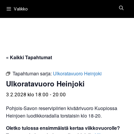
Siirry
Valikko
sisältöön
« Kaikki Tapahtumat
Tapahtuman sarja:
Ulkoratavuoro Heinjoki
Ulkoratavuoro Heinjoki
3.2.2028 klo 18:00
-
20:00
Pohjois-Savon reservipiirien kiväärivuoro Kuopiossa
Heinjoen luodikkoradalla torstaisin klo 18-20.
Oletko tulossa ensimmäistä kertaa viikkovuorolle?