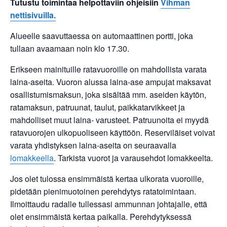
Tutustu toimintaa helpottaviin ohjeisiin
Vihman
nettisivuilla.
Alueelle saavuttaessa on automaattinen portti, joka
tullaan avaamaan noin klo 17.30.
Erikseen mainituille ratavuoroille on mahdollista varata
laina-aseita. Vuoron alussa laina-ase ampujat maksavat
osallistumismaksun, joka sisältää mm. aseiden käytön,
ratamaksun, patruunat, taulut, paikkatarvikkeet ja
mahdolliset muut laina- varusteet. Patruunoita ei myydä
ratavuorojen ulkopuoliseen käyttöön. Reserviläiset voivat
varata yhdistyksen laina-aseita on seuraavalla
lomakkeella
. Tarkista vuorot ja varausehdot lomakkeelta.
Jos olet tulossa ensimmäistä kertaa ulkorata vuoroille,
pidetään pienimuotoinen perehdytys ratatoimintaan.
Ilmoittaudu radalle tullessasi ammunnan johtajalle, että
olet ensimmäistä kertaa paikalla. Perehdytyksessä