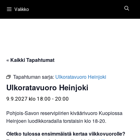
Siirry
Valikko
sisältöön
« Kaikki Tapahtumat
Tapahtuman sarja:
Ulkoratavuoro Heinjoki
Ulkoratavuoro Heinjoki
9.9.2027 klo 18:00
-
20:00
Pohjois-Savon reservipiirien kiväärivuoro Kuopiossa
Heinjoen luodikkoradalla torstaisin klo 18-20.
Oletko tulossa ensimmäistä kertaa viikkovuorolle?