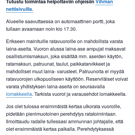
Tutustu toimintaa helpottaviin ohjeisiin
Vihman
nettisivuilla.
Alueelle saavuttaessa on automaattinen portti, joka
tullaan avaamaan noin klo 17.30.
Erikseen mainituille ratavuoroille on mahdollista varata
laina-aseita. Vuoron alussa laina-ase ampujat maksavat
osallistumismaksun, joka sisältää mm. aseiden käytön,
ratamaksun, patruunat, taulut, paikkatarvikkeet ja
mahdolliset muut laina- varusteet. Patruunoita ei myydä
ratavuorojen ulkopuoliseen käyttöön. Reserviläiset voivat
varata yhdistyksen laina-aseita on seuraavalla
lomakkeella
. Tarkista vuorot ja varausehdot lomakkeelta.
Jos olet tulossa ensimmäistä kertaa ulkorata vuoroille,
pidetään pienimuotoinen perehdytys ratatoimintaan.
Ilmoittaudu radalle tullessasi ammunnan johtajalle, että
olet ensimmäistä kertaa paikalla. Perehdytyksessä