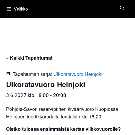
Siirry
Valikko
sisältöön
« Kaikki Tapahtumat
Tapahtuman sarja:
Ulkoratavuoro Heinjoki
Ulkoratavuoro Heinjoki
3.6.2027 klo 18:00
-
20:00
Pohjois-Savon reservipiirien kiväärivuoro Kuopiossa
Heinjoen luodikkoradalla torstaisin klo 18-20.
Oletko tulossa ensimmäistä kertaa viikkovuorolle?