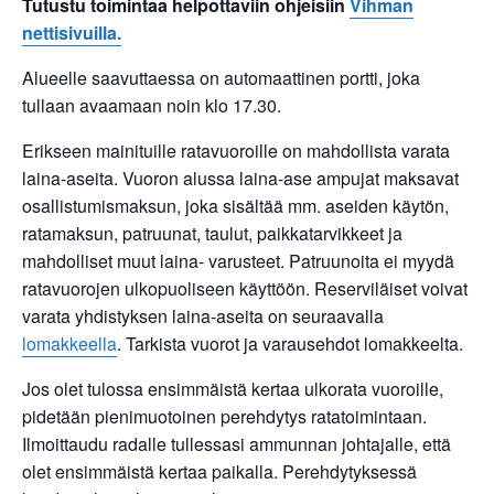
Tutustu toimintaa helpottaviin ohjeisiin
Vihman
nettisivuilla.
Alueelle saavuttaessa on automaattinen portti, joka
tullaan avaamaan noin klo 17.30.
Erikseen mainituille ratavuoroille on mahdollista varata
laina-aseita. Vuoron alussa laina-ase ampujat maksavat
osallistumismaksun, joka sisältää mm. aseiden käytön,
ratamaksun, patruunat, taulut, paikkatarvikkeet ja
mahdolliset muut laina- varusteet. Patruunoita ei myydä
ratavuorojen ulkopuoliseen käyttöön. Reserviläiset voivat
varata yhdistyksen laina-aseita on seuraavalla
lomakkeella
. Tarkista vuorot ja varausehdot lomakkeelta.
Jos olet tulossa ensimmäistä kertaa ulkorata vuoroille,
pidetään pienimuotoinen perehdytys ratatoimintaan.
Ilmoittaudu radalle tullessasi ammunnan johtajalle, että
olet ensimmäistä kertaa paikalla. Perehdytyksessä