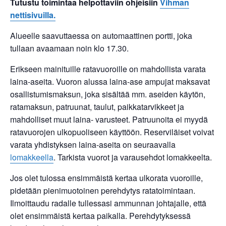
Tutustu toimintaa helpottaviin ohjeisiin
Vihman
nettisivuilla.
Alueelle saavuttaessa on automaattinen portti, joka
tullaan avaamaan noin klo 17.30.
Erikseen mainituille ratavuoroille on mahdollista varata
laina-aseita. Vuoron alussa laina-ase ampujat maksavat
osallistumismaksun, joka sisältää mm. aseiden käytön,
ratamaksun, patruunat, taulut, paikkatarvikkeet ja
mahdolliset muut laina- varusteet. Patruunoita ei myydä
ratavuorojen ulkopuoliseen käyttöön. Reserviläiset voivat
varata yhdistyksen laina-aseita on seuraavalla
lomakkeella
. Tarkista vuorot ja varausehdot lomakkeelta.
Jos olet tulossa ensimmäistä kertaa ulkorata vuoroille,
pidetään pienimuotoinen perehdytys ratatoimintaan.
Ilmoittaudu radalle tullessasi ammunnan johtajalle, että
olet ensimmäistä kertaa paikalla. Perehdytyksessä