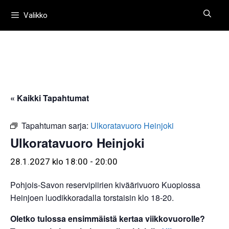
Siirry
Valikko
sisältöön
« Kaikki Tapahtumat
Tapahtuman sarja:
Ulkoratavuoro Heinjoki
Ulkoratavuoro Heinjoki
28.1.2027 klo 18:00
-
20:00
Pohjois-Savon reservipiirien kiväärivuoro Kuopiossa
Heinjoen luodikkoradalla torstaisin klo 18-20.
Oletko tulossa ensimmäistä kertaa viikkovuorolle?