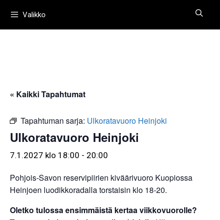
Siirry
Valikko
sisältöön
« Kaikki Tapahtumat
Tapahtuman sarja:
Ulkoratavuoro Heinjoki
Ulkoratavuoro Heinjoki
7.1.2027 klo 18:00
-
20:00
Pohjois-Savon reservipiirien kiväärivuoro Kuopiossa
Heinjoen luodikkoradalla torstaisin klo 18-20.
Oletko tulossa ensimmäistä kertaa viikkovuorolle?