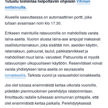
Tutustu toimintaa helpottaviin ohjeisiin
Vihman
nettisivuilla.
Alueelle saavuttaessa on automaattinen portti, joka
tullaan avaamaan noin klo 17.30.
Erikseen mainituille ratavuoroille on mahdollista varata
laina-aseita. Vuoron alussa laina-ase ampujat maksavat
osallistumismaksun, joka sisältää mm. aseiden käytön,
ratamaksun, patruunat, taulut, paikkatarvikkeet ja
mahdolliset muut laina- varusteet. Patruunoita ei myydä
ratavuorojen ulkopuoliseen käyttöön. Reserviläiset voivat
varata yhdistyksen laina-aseita on seuraavalla
lomakkeella
. Tarkista vuorot ja varausehdot lomakkeelta.
Jos olet tulossa ensimmäistä kertaa ulkorata vuoroille,
pidetään pienimuotoinen perehdytys ratatoimintaan.
Ilmoittaudu radalle tullessasi ammunnan johtajalle, että
olet ensimmäistä kertaa paikalla. Perehdytyksessä