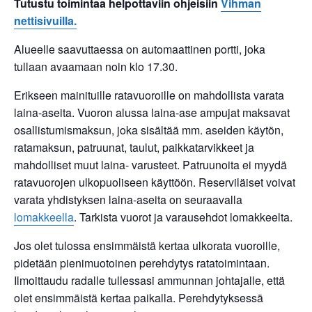
Tutustu toimintaa helpottaviin ohjeisiin
Vihman
nettisivuilla.
Alueelle saavuttaessa on automaattinen portti, joka
tullaan avaamaan noin klo 17.30.
Erikseen mainituille ratavuoroille on mahdollista varata
laina-aseita. Vuoron alussa laina-ase ampujat maksavat
osallistumismaksun, joka sisältää mm. aseiden käytön,
ratamaksun, patruunat, taulut, paikkatarvikkeet ja
mahdolliset muut laina- varusteet. Patruunoita ei myydä
ratavuorojen ulkopuoliseen käyttöön. Reserviläiset voivat
varata yhdistyksen laina-aseita on seuraavalla
lomakkeella
. Tarkista vuorot ja varausehdot lomakkeelta.
Jos olet tulossa ensimmäistä kertaa ulkorata vuoroille,
pidetään pienimuotoinen perehdytys ratatoimintaan.
Ilmoittaudu radalle tullessasi ammunnan johtajalle, että
olet ensimmäistä kertaa paikalla. Perehdytyksessä