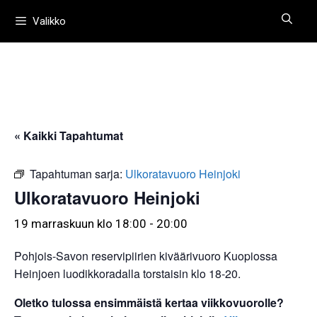
Siirry
Valikko
sisältöön
« Kaikki Tapahtumat
Tapahtuman sarja:
Ulkoratavuoro Heinjoki
Ulkoratavuoro Heinjoki
19 marraskuun klo 18:00
-
20:00
Pohjois-Savon reservipiirien kiväärivuoro Kuopiossa
Heinjoen luodikkoradalla torstaisin klo 18-20.
Oletko tulossa ensimmäistä kertaa viikkovuorolle?