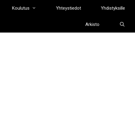
Koulutus
Yhteystiedot
Yhdistyksille
Arkisto