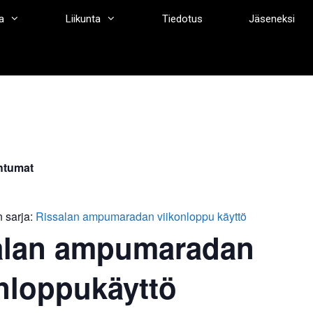
a
Liikunta
Tiedotus
Jäseneksi
htumat
 sarja:
Rissalan ampumaradan viikonloppu käyttö
alan ampumaradan
nloppukäyttö