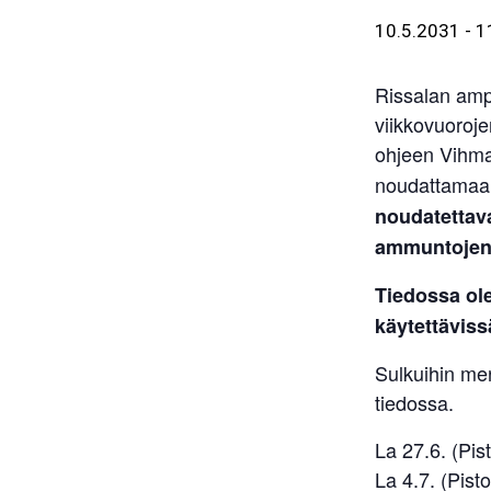
10.5.2031
-
1
Rissalan amp
viikkovuoroje
ohjeen Vihm
noudattama
noudatettava
ammuntojen 
Tiedossa ol
käytettäviss
Sulkuihin me
tiedossa.
La 27.6. (Pist
La 4.7. (Pisto