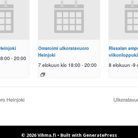
Heinjoki
Omatoimi ulkoratavuoro
Rissalan am
Heinjoki
viikonloppuk
18:00
-
20:00
7 elokuun klo 18:00
-
20:00
8 elokuun
-
9 
ro Heinjoki
Ulkoratavu
© 2026 Vihma.fi
• Built with
GeneratePress