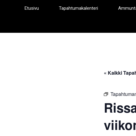
Siirry
Etusivu
Tapahtumakalenteri
Ammunt
sisältöön
« Kaikki Tapa
Tapahtuman
Riss
viiko