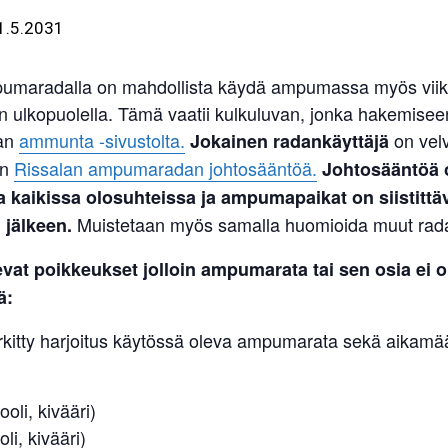
1.5.2031
umaradalla on mahdollista käydä ampumassa myös viik
n ulkopuolella. Tämä vaatii kulkuluvan, jonka hakemisee
an
ammunta -sivustolta.
on velv
Jokainen radankäyttäjä
an
Rissalan ampumaradan johtosääntöä.
Johtosääntöä 
 kaikissa olosuhteissa ja ampumapaikat on siistittä
Muistetaan myös samalla huomioida muut radan
jälkeen.
evat poikkeukset
jolloin ampumarata tai sen osia ei o
ä:
rkitty harjoitus käytössä oleva ampumarata sekä aikamää
ooli, kivääri)
oli, kivääri)