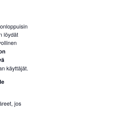
onloppuisin
n löydät
ollinen
on
vä
 käyttäjät.
le
reet, jos