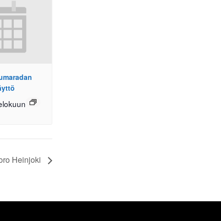
pumaradan
äyttö
elokuun
oro Heinjoki