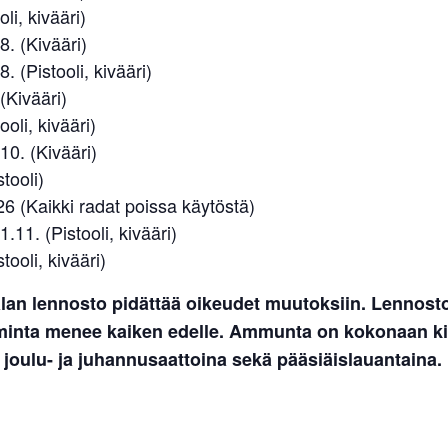
oli, kivääri)
8. (Kivääri)
. (Pistooli, kivääri)
(Kivääri)
ooli, kivääri)
10. (Kivääri)
tooli)
6 (Kaikki radat poissa käytöstä)
.11. (Pistooli, kivääri)
tooli, kivääri)
lan lennosto pidättää oikeudet muutoksiin. Lennost
iminta menee kaiken edelle. Ammunta on kokonaan kie
 joulu- ja juhannusaattoina sekä pääsiäislauantaina.