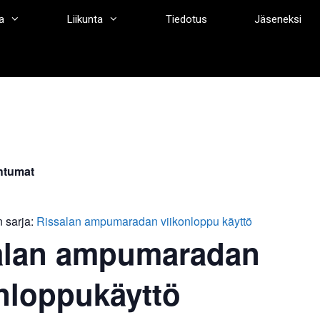
a
Liikunta
Tiedotus
Jäseneksi
htumat
 sarja:
Rissalan ampumaradan viikonloppu käyttö
alan ampumaradan
nloppukäyttö