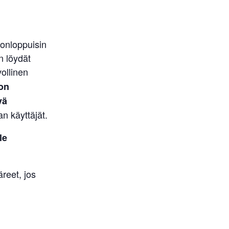
onloppuisin
n löydät
ollinen
on
vä
 käyttäjät.
le
reet, jos