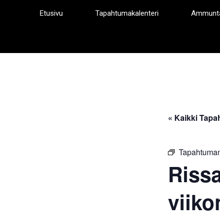
Siirry
Etusivu
Tapahtumakalenteri
Ammunt
sisältöön
« Kaikki Tapa
Tapahtuman
Riss
viiko