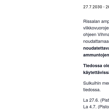
27.7.2030
-
2
Rissalan amp
viikkovuoroje
ohjeen Vihm
noudattama
noudatettava
ammuntojen 
Tiedossa ol
käytettäviss
Sulkuihin me
tiedossa.
La 27.6. (Pist
La 4.7. (Pisto