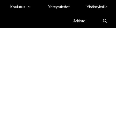
Koulutus
Yhteystiedot
Yhdistyksille
Arkisto