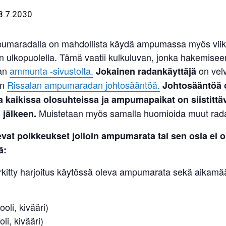
8.7.2030
umaradalla on mahdollista käydä ampumassa myös viik
n ulkopuolella. Tämä vaatii kulkuluvan, jonka hakemisee
an
ammunta -sivustolta.
on velv
Jokainen radankäyttäjä
an
Rissalan ampumaradan johtosääntöä.
Johtosääntöä 
 kaikissa olosuhteissa ja ampumapaikat on siistittä
Muistetaan myös samalla huomioida muut radan
jälkeen.
evat poikkeukset
jolloin ampumarata tai sen osia ei o
ä:
rkitty harjoitus käytössä oleva ampumarata sekä aikamää
ooli, kivääri)
oli, kivääri)