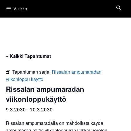
Siirry
Valikko
sisältöön
« Kaikki Tapahtumat
Tapahtuman sarja:
Rissalan ampumaradan
viikonloppu käyttö
Rissalan ampumaradan
viikonloppukäyttö
9.3.2030
-
10.3.2030
Rissalan ampumaradalla on mahdollista käydä
ampumassa myös viikonloppuisin viikkovuorojen