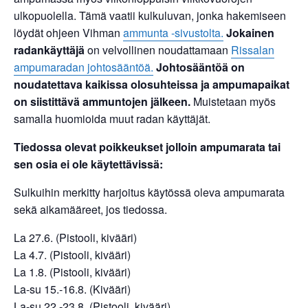
ulkopuolella. Tämä vaatii kulkuluvan, jonka hakemiseen
löydät ohjeen Vihman
ammunta -sivustolta.
Jokainen
radankäyttäjä
on velvollinen noudattamaan
Rissalan
ampumaradan johtosääntöä.
Johtosääntöä on
noudatettava kaikissa olosuhteissa ja ampumapaikat
on siistittävä ammuntojen jälkeen.
Muistetaan myös
samalla huomioida muut radan käyttäjät.
Tiedossa olevat poikkeukset
jolloin ampumarata tai
sen osia ei ole käytettävissä:
Sulkuihin merkitty harjoitus käytössä oleva ampumarata
sekä aikamääreet, jos tiedossa.
La 27.6. (Pistooli, kivääri)
La 4.7. (Pistooli, kivääri)
La 1.8. (Pistooli, kivääri)
La-su 15.-16.8. (Kivääri)
La-su 22.-23.8. (Pistooli, kivääri)