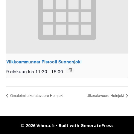
Viikkoammunnat Pistooli Suonenjoki
9 elokuun klo 11:30
-
15:00
Omatoimi ulkoratavuoro Heinjoki
Ulkoratavuoro Heinjoki
© 2026 Vihma.fi
• Built with
GeneratePress