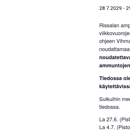
28.7.2029
-
2
Rissalan amp
viikkovuoroje
ohjeen Vihm
noudattama
noudatettava
ammuntojen 
Tiedossa ol
käytettäviss
Sulkuihin me
tiedossa.
La 27.6. (Pist
La 4.7. (Pisto