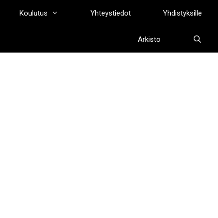
Koulutus
Yhteystiedot
Yhdistyksille
Arkisto