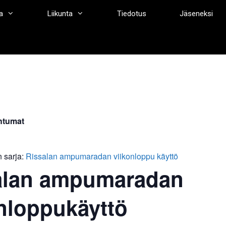
a
Liikunta
Tiedotus
Jäseneksi
htumat
 sarja:
Rissalan ampumaradan viikonloppu käyttö
alan ampumaradan
nloppukäyttö