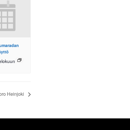
pumaradan
äyttö
elokuun
oro Heinjoki