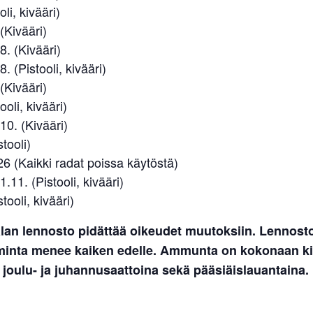
oli, kivääri)
(Kivääri)
8. (Kivääri)
. (Pistooli, kivääri)
(Kivääri)
ooli, kivääri)
10. (Kivääri)
tooli)
6 (Kaikki radat poissa käytöstä)
.11. (Pistooli, kivääri)
tooli, kivääri)
lan lennosto pidättää oikeudet muutoksiin. Lennost
iminta menee kaiken edelle. Ammunta on kokonaan kie
 joulu- ja juhannusaattoina sekä pääsiäislauantaina.