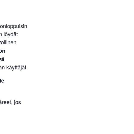
onloppuisin
n löydät
ollinen
on
vä
 käyttäjät.
le
reet, jos