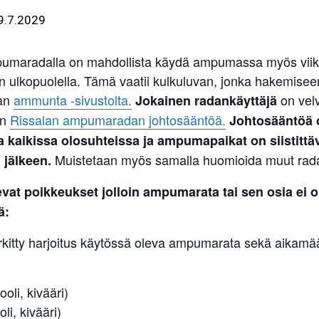
9.7.2029
umaradalla on mahdollista käydä ampumassa myös viik
n ulkopuolella. Tämä vaatii kulkuluvan, jonka hakemisee
an
ammunta -sivustolta.
on velv
Jokainen radankäyttäjä
an
Rissalan ampumaradan johtosääntöä.
Johtosääntöä 
 kaikissa olosuhteissa ja ampumapaikat on siistittä
Muistetaan myös samalla huomioida muut radan
jälkeen.
evat poikkeukset
jolloin ampumarata tai sen osia ei o
ä:
rkitty harjoitus käytössä oleva ampumarata sekä aikamää
ooli, kivääri)
oli, kivääri)