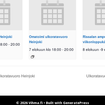
Heinjoki
Omatoimi ulkoratavuoro
Rissalan am
Heinjoki
viikonloppuk
18:00
-
20:00
7 elokuun klo 18:00
-
20:00
8 elokuun
-
9 
koratavuoro Heinjoki
Ulkoratavu
© 2026 Vihma.fi
• Built with
GeneratePress