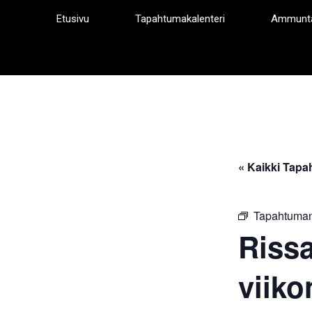
Siirry
Etusivu
Tapahtumakalenteri
Ammunt
sisältöön
« Kaikki Tapa
Tapahtuman
Riss
viiko