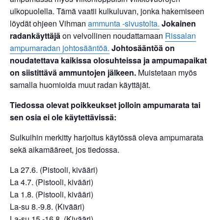
ulkopuolella. Tämä vaatii kulkuluvan, jonka hakemiseen
löydät ohjeen Vihman
ammunta -sivustolta.
Jokainen
radankäyttäjä
on velvollinen noudattamaan
Rissalan
ampumaradan johtosääntöä.
Johtosääntöä on
noudatettava kaikissa olosuhteissa ja ampumapaikat
on siistittävä ammuntojen jälkeen.
Muistetaan myös
samalla huomioida muut radan käyttäjät.
Tiedossa olevat poikkeukset
jolloin ampumarata tai
sen osia ei ole käytettävissä:
Sulkuihin merkitty harjoitus käytössä oleva ampumarata
sekä aikamääreet, jos tiedossa.
La 27.6. (Pistooli, kivääri)
La 4.7. (Pistooli, kivääri)
La 1.8. (Pistooli, kivääri)
La-su 8.-9.8. (Kivääri)
La-su 15.-16.8. (Kivääri)