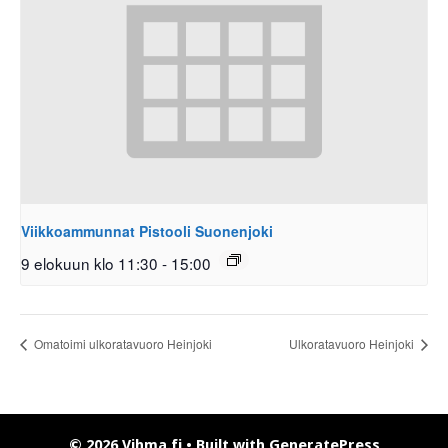
Viikkoammunnat Pistooli Suonenjoki
9 elokuun klo 11:30
-
15:00
Omatoimi ulkoratavuoro Heinjoki
Ulkoratavuoro Heinjoki
© 2026 Vihma.fi
• Built with
GeneratePress