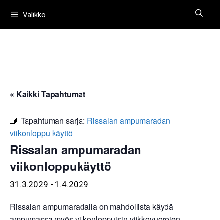
Siirry
Valikko
sisältöön
« Kaikki Tapahtumat
Tapahtuman sarja:
Rissalan ampumaradan
viikonloppu käyttö
Rissalan ampumaradan
viikonloppukäyttö
31.3.2029
-
1.4.2029
Rissalan ampumaradalla on mahdollista käydä
ampumassa myös viikonloppuisin viikkovuorojen