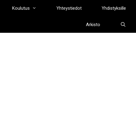
Koulutus
Yhteystiedot
Yhdistyksille
Arkisto