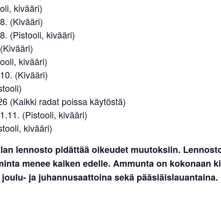
oli, kivääri)
8. (Kivääri)
. (Pistooli, kivääri)
(Kivääri)
ooli, kivääri)
10. (Kivääri)
tooli)
6 (Kaikki radat poissa käytöstä)
.11. (Pistooli, kivääri)
tooli, kivääri)
lan lennosto pidättää oikeudet muutoksiin. Lennost
iminta menee kaiken edelle. Ammunta on kokonaan kie
 joulu- ja juhannusaattoina sekä pääsiäislauantaina.