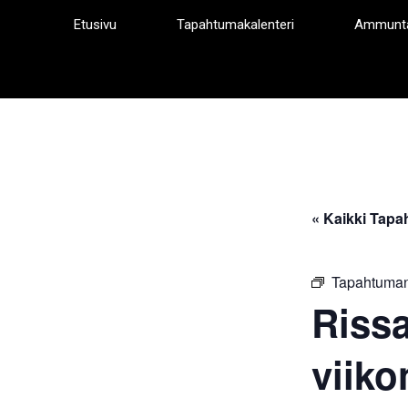
Siirry
Etusivu
Tapahtumakalenteri
Ammunt
sisältöön
« Kaikki Tapa
Tapahtuman
Riss
viiko