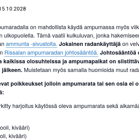
15.10.2028
umaradalla on mahdollista käydä ampumassa myös viik
n ulkopuolella. Tämä vaatii kulkuluvan, jonka hakemisee
an
ammunta -sivustolta.
on velv
Jokainen radankäyttäjä
an
Rissalan ampumaradan johtosääntöä.
Johtosääntöä 
 kaikissa olosuhteissa ja ampumapaikat on siistittä
Muistetaan myös samalla huomioida muut radan
jälkeen.
evat poikkeukset
jolloin ampumarata tai sen osia ei o
ä:
rkitty harjoitus käytössä oleva ampumarata sekä aikamää
ooli, kivääri)
oli, kivääri)