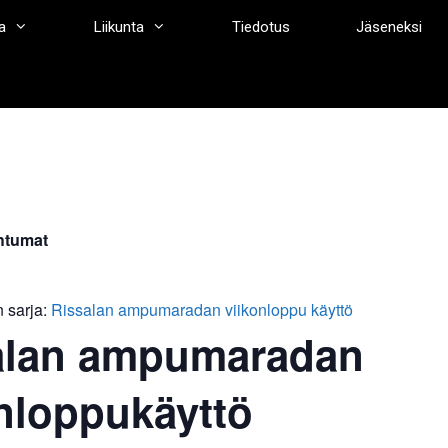
a
Liikunta
Tiedotus
Jäseneksi
htumat
 sarja:
Rissalan ampumaradan viikonloppu käyttö
alan ampumaradan
nloppukäyttö