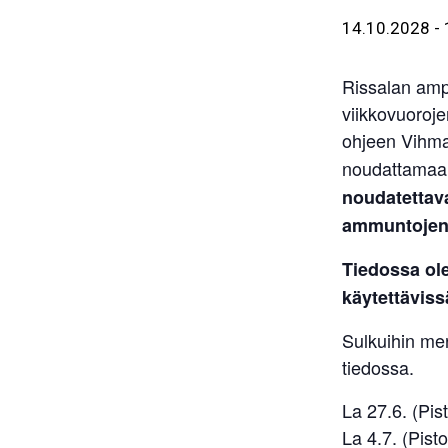
14.10.2028
-
Rissalan amp
viikkovuoroje
ohjeen Vihm
noudattama
noudatettava
ammuntojen 
Tiedossa ol
käytettäviss
Sulkuihin me
tiedossa.
La 27.6. (Pist
La 4.7. (Pisto