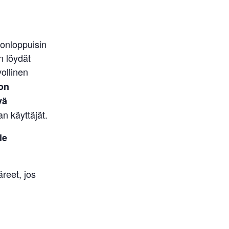
onloppuisin
n löydät
ollinen
on
vä
 käyttäjät.
le
reet, jos