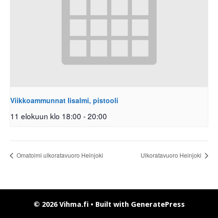
Viikkoammunnat Iisalmi, pistooli
11 elokuun klo 18:00
-
20:00
Omatoimi ulkoratavuoro Heinjoki
Ulkoratavuoro Heinjoki
© 2026 Vihma.fi
• Built with
GeneratePress