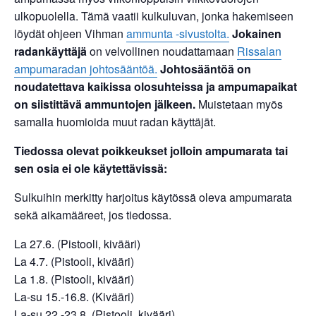
ulkopuolella. Tämä vaatii kulkuluvan, jonka hakemiseen
löydät ohjeen Vihman
ammunta -sivustolta.
Jokainen
radankäyttäjä
on velvollinen noudattamaan
Rissalan
ampumaradan johtosääntöä.
Johtosääntöä on
noudatettava kaikissa olosuhteissa ja ampumapaikat
on siistittävä ammuntojen jälkeen.
Muistetaan myös
samalla huomioida muut radan käyttäjät.
Tiedossa olevat poikkeukset
jolloin ampumarata tai
sen osia ei ole käytettävissä:
Sulkuihin merkitty harjoitus käytössä oleva ampumarata
sekä aikamääreet, jos tiedossa.
La 27.6. (Pistooli, kivääri)
La 4.7. (Pistooli, kivääri)
La 1.8. (Pistooli, kivääri)
La-su 15.-16.8. (Kivääri)
La-su 22.-23.8. (Pistooli, kivääri)