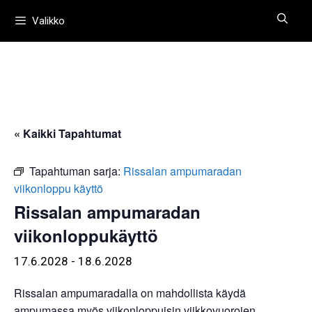
Siirry
Valikko
sisältöön
« Kaikki Tapahtumat
Tapahtuman sarja:
Rissalan ampumaradan
viikonloppu käyttö
Rissalan ampumaradan
viikonloppukäyttö
17.6.2028
-
18.6.2028
Rissalan ampumaradalla on mahdollista käydä
ampumassa myös viikonloppuisin viikkovuorojen