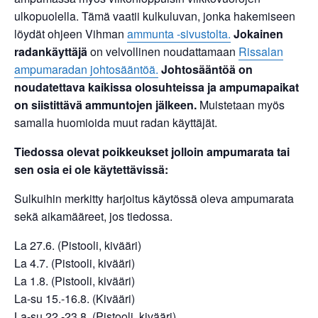
ulkopuolella. Tämä vaatii kulkuluvan, jonka hakemiseen
löydät ohjeen Vihman
ammunta -sivustolta.
Jokainen
radankäyttäjä
on velvollinen noudattamaan
Rissalan
ampumaradan johtosääntöä.
Johtosääntöä on
noudatettava kaikissa olosuhteissa ja ampumapaikat
on siistittävä ammuntojen jälkeen.
Muistetaan myös
samalla huomioida muut radan käyttäjät.
Tiedossa olevat poikkeukset
jolloin ampumarata tai
sen osia ei ole käytettävissä:
Sulkuihin merkitty harjoitus käytössä oleva ampumarata
sekä aikamääreet, jos tiedossa.
La 27.6. (Pistooli, kivääri)
La 4.7. (Pistooli, kivääri)
La 1.8. (Pistooli, kivääri)
La-su 15.-16.8. (Kivääri)
La-su 22.-23.8. (Pistooli, kivääri)