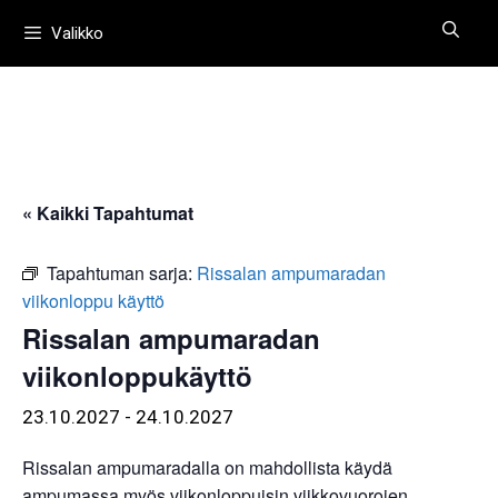
Siirry
Valikko
sisältöön
« Kaikki Tapahtumat
Tapahtuman sarja:
Rissalan ampumaradan
viikonloppu käyttö
Rissalan ampumaradan
viikonloppukäyttö
23.10.2027
-
24.10.2027
Rissalan ampumaradalla on mahdollista käydä
ampumassa myös viikonloppuisin viikkovuorojen