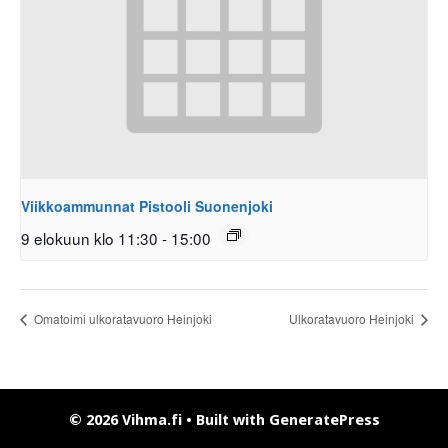
Viikkoammunnat Pistooli Suonenjoki
9 elokuun klo 11:30
-
15:00
Omatoimi ulkoratavuoro Heinjoki
Ulkoratavuoro Heinjoki
© 2026 Vihma.fi
• Built with
GeneratePress