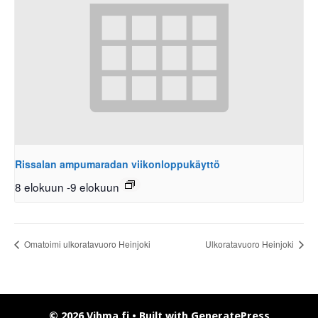
Rissalan ampumaradan viikonloppukäyttö
8 elokuun
-
9 elokuun
Omatoimi ulkoratavuoro Heinjoki
Ulkoratavuoro Heinjoki
© 2026 Vihma.fi
• Built with
GeneratePress