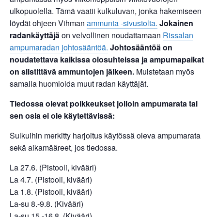
ulkopuolella. Tämä vaatii kulkuluvan, jonka hakemiseen
löydät ohjeen Vihman
ammunta -sivustolta.
Jokainen
radankäyttäjä
on velvollinen noudattamaan
Rissalan
ampumaradan johtosääntöä.
Johtosääntöä on
noudatettava kaikissa olosuhteissa ja ampumapaikat
on siistittävä ammuntojen jälkeen.
Muistetaan myös
samalla huomioida muut radan käyttäjät.
Tiedossa olevat poikkeukset
jolloin ampumarata tai
sen osia ei ole käytettävissä:
Sulkuihin merkitty harjoitus käytössä oleva ampumarata
sekä aikamääreet, jos tiedossa.
La 27.6. (Pistooli, kivääri)
La 4.7. (Pistooli, kivääri)
La 1.8. (Pistooli, kivääri)
La-su 8.-9.8. (Kivääri)
La-su 15.-16.8. (Kivääri)