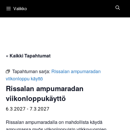
Siirry
Valikko
sisältöön
« Kaikki Tapahtumat
Tapahtuman sarja:
Rissalan ampumaradan
viikonloppu käyttö
Rissalan ampumaradan
viikonloppukäyttö
6.3.2027
-
7.3.2027
Rissalan ampumaradalla on mahdollista käydä
ampumassa myös viikonloppuisin viikkovuorojen