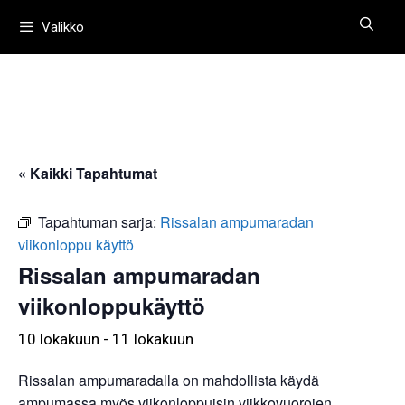
Siirry
Valikko
sisältöön
« Kaikki Tapahtumat
Tapahtuman sarja:
Rissalan ampumaradan
viikonloppu käyttö
Rissalan ampumaradan
viikonloppukäyttö
10 lokakuun
-
11 lokakuun
Rissalan ampumaradalla on mahdollista käydä
ampumassa myös viikonloppuisin viikkovuorojen