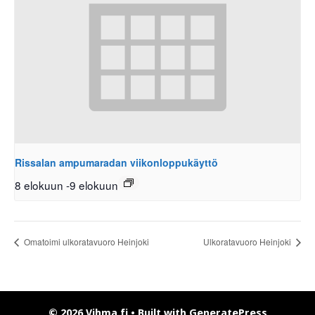
Rissalan ampumaradan viikonloppukäyttö
8 elokuun
-
9 elokuun
Omatoimi ulkoratavuoro Heinjoki
Ulkoratavuoro Heinjoki
© 2026 Vihma.fi
• Built with
GeneratePress