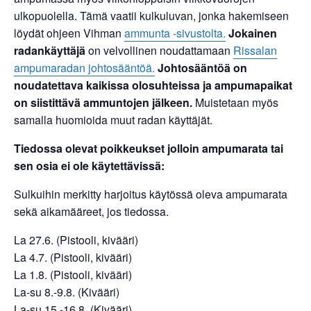
ulkopuolella. Tämä vaatii kulkuluvan, jonka hakemiseen
löydät ohjeen Vihman
ammunta -sivustolta.
Jokainen
radankäyttäjä
on velvollinen noudattamaan
Rissalan
ampumaradan johtosääntöä.
Johtosääntöä on
noudatettava kaikissa olosuhteissa ja ampumapaikat
on siistittävä ammuntojen jälkeen.
Muistetaan myös
samalla huomioida muut radan käyttäjät.
Tiedossa olevat poikkeukset
jolloin ampumarata tai
sen osia ei ole käytettävissä:
Sulkuihin merkitty harjoitus käytössä oleva ampumarata
sekä aikamääreet, jos tiedossa.
La 27.6. (Pistooli, kivääri)
La 4.7. (Pistooli, kivääri)
La 1.8. (Pistooli, kivääri)
La-su 8.-9.8. (Kivääri)
La-su 15.-16.8. (Kivääri)