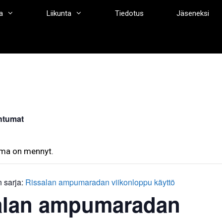
a
Liikunta
Tiedotus
Jäseneksi
htumat
ma on mennyt.
 sarja:
Rissalan ampumaradan viikonloppu käyttö
alan ampumaradan