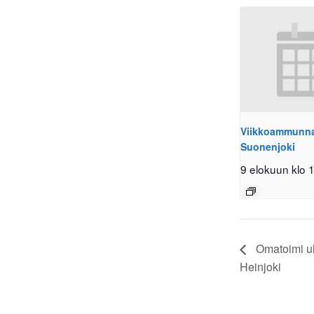
Viikkoammunnat
Suonenjoki
9 elokuun klo 
Omatoimi ul
Heinjoki