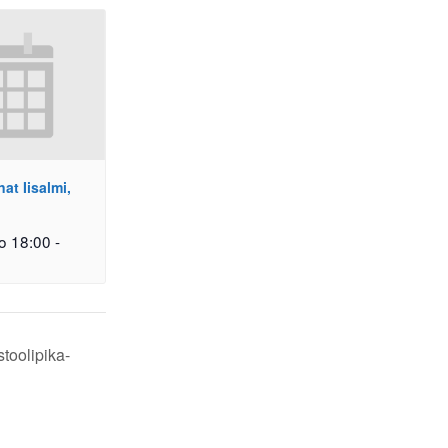
t Iisalmi,
o 18:00
-
stoolipika-