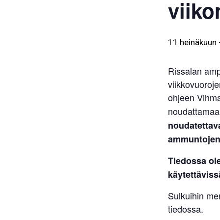
viiko
11 heinäkuun
Rissalan amp
viikkovuoroje
ohjeen Vihm
noudattama
noudatettava
ammuntojen 
Tiedossa ol
käytettäviss
Sulkuihin me
tiedossa.