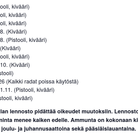
ooli, kivääri)
oli, kivääri)
oli, kivääri)
8. (Kivääri)
. (Pistooli, kivääri)
(Kivääri)
ooli, kivääri)
10. (Kivääri)
tooli)
6 (Kaikki radat poissa käytöstä)
.11. (Pistooli, kivääri)
tooli, kivääri)
lan lennosto pidättää oikeudet muutoksiin. Lennost
iminta menee kaiken edelle. Ammunta on kokonaan kie
 joulu- ja juhannusaattoina sekä pääsiäislauantaina.