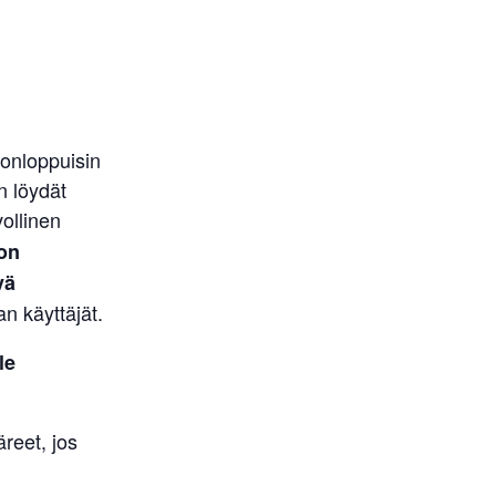
onloppuisin
n löydät
ollinen
on
vä
 käyttäjät.
le
reet, jos