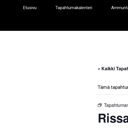
Siirry
Etusivu
Tapahtumakalenteri
Ammunt
sisältöön
« Kaikki Tapa
Tämä tapahtu
Tapahtuman
Riss