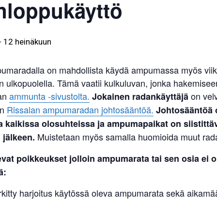
nloppukäyttö
-
12 heinäkuun
umaradalla on mahdollista käydä ampumassa myös viik
n ulkopuolella. Tämä vaatii kulkuluvan, jonka hakemisee
an
ammunta -sivustolta.
on velv
Jokainen radankäyttäjä
an
Rissalan ampumaradan johtosääntöä.
Johtosääntöä 
 kaikissa olosuhteissa ja ampumapaikat on siistittä
Muistetaan myös samalla huomioida muut radan
jälkeen.
evat poikkeukset
jolloin ampumarata tai sen osia ei o
ä:
rkitty harjoitus käytössä oleva ampumarata sekä aikamää