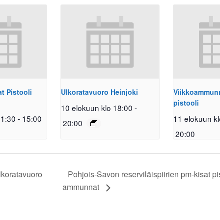
 Pistooli
Ulkoratavuoro Heinjoki
Viikkoammunna
pistooli
10 elokuun klo 18:00
-
11:30
-
15:00
11 elokuun kl
20:00
20:00
koratavuoro
Pohjois-Savon reserviläispiirien pm-kisat pi
ammunnat