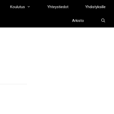
Koulutus
Yhteystiedot
Yhdistyksille
Arkisto