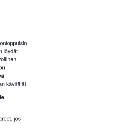
onloppuisin
n löydät
ollinen
on
vä
 käyttäjät.
le
reet, jos