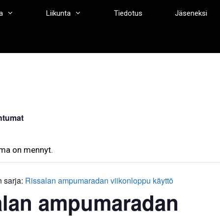
a
Liikunta
Tiedotus
Jäseneksi
htumat
ma on mennyt.
 sarja:
Rissalan ampumaradan viikonloppu käyttö
alan ampumaradan