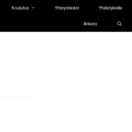
Koulutus
Yhteystiedot
Yhdistyksille
Arkisto