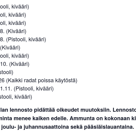
ooli, kivääri)
oli, kivääri)
oli, kivääri)
8. (Kivääri)
. (Pistooli, kivääri)
(Kivääri)
ooli, kivääri)
10. (Kivääri)
tooli)
6 (Kaikki radat poissa käytöstä)
.11. (Pistooli, kivääri)
tooli, kivääri)
lan lennosto pidättää oikeudet muutoksiin. Lennost
iminta menee kaiken edelle. Ammunta on kokonaan kie
 joulu- ja juhannusaattoina sekä pääsiäislauantaina.