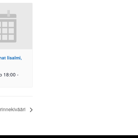
t Iisalmi,
o 18:00
-
rinnekivääri