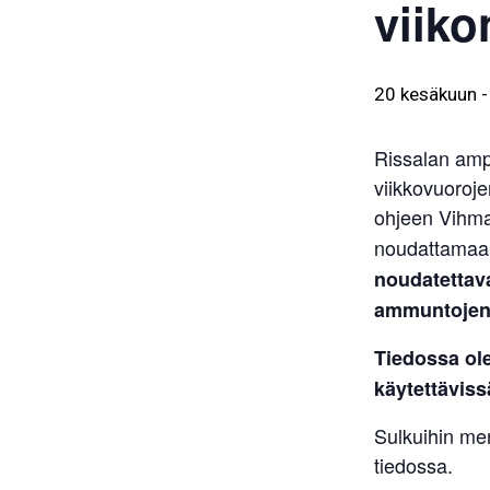
viiko
20 kesäkuun
Rissalan amp
viikkovuoroje
ohjeen Vihm
noudattama
noudatettava
ammuntojen 
Tiedossa ol
käytettäviss
Sulkuihin me
tiedossa.