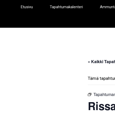
Siirry
Etusivu
Tapahtumakalenteri
Ammunt
sisältöön
« Kaikki Tapa
Tämä tapahtu
Tapahtuman
Riss