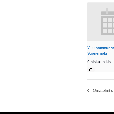
Viikkoammunnat
Suonenjoki
9 elokuun klo 
Omatoimi ul