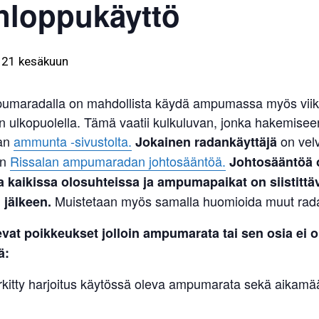
nloppukäyttö
-
21 kesäkuun
umaradalla on mahdollista käydä ampumassa myös viik
n ulkopuolella. Tämä vaatii kulkuluvan, jonka hakemisee
an
ammunta -sivustolta.
on velv
Jokainen radankäyttäjä
an
Rissalan ampumaradan johtosääntöä.
Johtosääntöä 
 kaikissa olosuhteissa ja ampumapaikat on siistittä
Muistetaan myös samalla huomioida muut radan
jälkeen.
evat poikkeukset
jolloin ampumarata tai sen osia ei o
ä:
rkitty harjoitus käytössä oleva ampumarata sekä aikamää