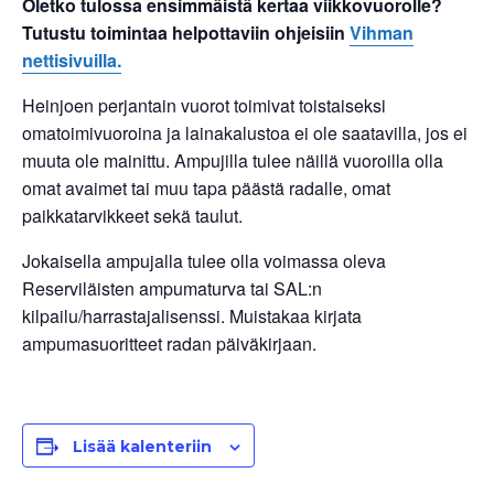
Oletko tulossa ensimmäistä kertaa viikkovuorolle?
Tutustu toimintaa helpottaviin ohjeisiin
Vihman
nettisivuilla.
Heinjoen perjantain vuorot toimivat toistaiseksi
omatoimivuoroina ja lainakalustoa ei ole saatavilla, jos ei
muuta ole mainittu. Ampujilla tulee näillä vuoroilla olla
omat avaimet tai muu tapa päästä radalle, omat
paikkatarvikkeet sekä taulut.
Jokaisella ampujalla tulee olla voimassa oleva
Reserviläisten ampumaturva tai SAL:n
kilpailu/harrastajalisenssi. Muistakaa kirjata
ampumasuoritteet radan päiväkirjaan.
Lisää kalenteriin