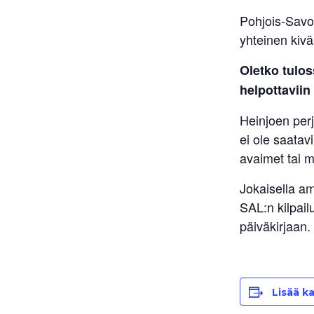
Pohjois-Savo
yhteinen kivä
Oletko tulos
helpottaviin
Heinjoen perj
ei ole saatavi
avaimet tai m
Jokaisella am
SAL:n kilpail
päiväkirjaan.
Lisää ka