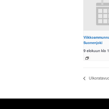
Viikkoammunnat
Suonenjoki
9 elokuun klo 
Ulkoratavuo