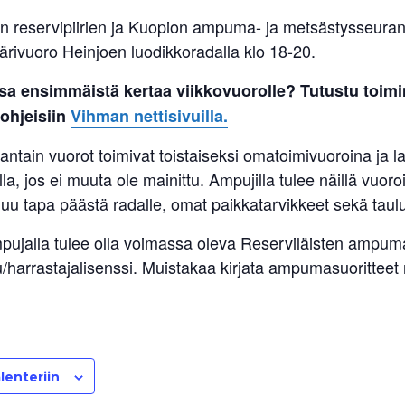
n reservipiirien ja Kuopion ampuma- ja metsästysseur
ärivuoro Heinjoen luodikkoradalla klo 18-20.
sa ensimmäistä kertaa viikkovuorolle? Tutustu toimi
 ohjeisiin
Vihman nettisivuilla.
antain vuorot toimivat toistaiseksi omatoimivuoroina ja l
lla, jos ei muuta ole mainittu. Ampujilla tulee näillä vuoro
uu tapa päästä radalle, omat paikkatarvikkeet sekä taulu
pujalla tulee olla voimassa oleva Reserviläisten ampuma
u/harrastajalisenssi. Muistakaa kirjata ampumasuoritteet
lenteriin