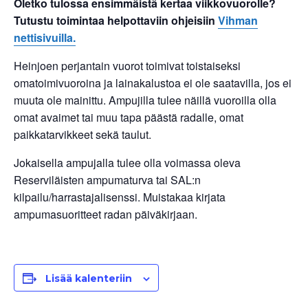
Oletko tulossa ensimmäistä kertaa viikkovuorolle?
Tutustu toimintaa helpottaviin ohjeisiin
Vihman
nettisivuilla.
Heinjoen perjantain vuorot toimivat toistaiseksi
omatoimivuoroina ja lainakalustoa ei ole saatavilla, jos ei
muuta ole mainittu. Ampujilla tulee näillä vuoroilla olla
omat avaimet tai muu tapa päästä radalle, omat
paikkatarvikkeet sekä taulut.
Jokaisella ampujalla tulee olla voimassa oleva
Reserviläisten ampumaturva tai SAL:n
kilpailu/harrastajalisenssi. Muistakaa kirjata
ampumasuoritteet radan päiväkirjaan.
Lisää kalenteriin