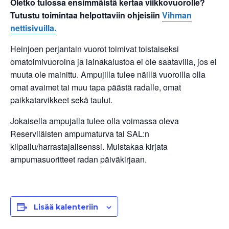
Oletko tulossa ensimmäistä kertaa viikkovuorolle?
Tutustu toimintaa helpottaviin ohjeisiin
Vihman
nettisivuilla.
Heinjoen perjantain vuorot toimivat toistaiseksi
omatoimivuoroina ja lainakalustoa ei ole saatavilla, jos ei
muuta ole mainittu. Ampujilla tulee näillä vuoroilla olla
omat avaimet tai muu tapa päästä radalle, omat
paikkatarvikkeet sekä taulut.
Jokaisella ampujalla tulee olla voimassa oleva
Reserviläisten ampumaturva tai SAL:n
kilpailu/harrastajalisenssi. Muistakaa kirjata
ampumasuoritteet radan päiväkirjaan.
Lisää kalenteriin