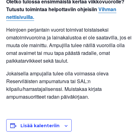
Oletko tulossa ensimmäistä kertaa viikkovuorolle?
Tutustu toimintaa helpottaviin ohjeisiin
Vihman
nettisivuilla.
Heinjoen perjantain vuorot toimivat toistaiseksi
omatoimivuoroina ja lainakalustoa ei ole saatavilla, jos ei
muuta ole mainittu. Ampujilla tulee näillä vuoroilla olla
omat avaimet tai muu tapa päästä radalle, omat
paikkatarvikkeet sekä taulut.
Jokaisella ampujalla tulee olla voimassa oleva
Reserviläisten ampumaturva tai SAL:n
kilpailu/harrastajalisenssi. Muistakaa kirjata
ampumasuoritteet radan päiväkirjaan.
Lisää kalenteriin