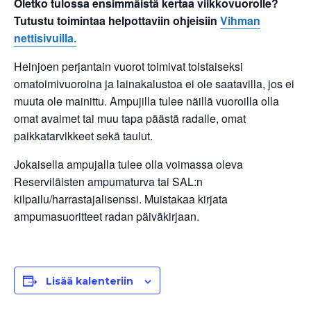
Oletko tulossa ensimmäistä kertaa viikkovuorolle?
Tutustu toimintaa helpottaviin ohjeisiin
Vihman
nettisivuilla.
Heinjoen perjantain vuorot toimivat toistaiseksi
omatoimivuoroina ja lainakalustoa ei ole saatavilla, jos ei
muuta ole mainittu. Ampujilla tulee näillä vuoroilla olla
omat avaimet tai muu tapa päästä radalle, omat
paikkatarvikkeet sekä taulut.
Jokaisella ampujalla tulee olla voimassa oleva
Reserviläisten ampumaturva tai SAL:n
kilpailu/harrastajalisenssi. Muistakaa kirjata
ampumasuoritteet radan päiväkirjaan.
Lisää kalenteriin