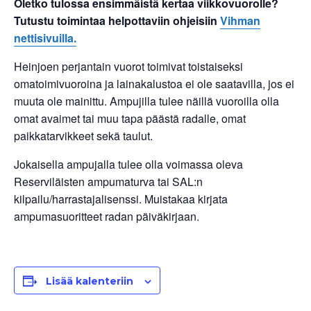
Oletko tulossa ensimmäistä kertaa viikkovuorolle?
Tutustu toimintaa helpottaviin ohjeisiin
Vihman
nettisivuilla.
Heinjoen perjantain vuorot toimivat toistaiseksi
omatoimivuoroina ja lainakalustoa ei ole saatavilla, jos ei
muuta ole mainittu. Ampujilla tulee näillä vuoroilla olla
omat avaimet tai muu tapa päästä radalle, omat
paikkatarvikkeet sekä taulut.
Jokaisella ampujalla tulee olla voimassa oleva
Reserviläisten ampumaturva tai SAL:n
kilpailu/harrastajalisenssi. Muistakaa kirjata
ampumasuoritteet radan päiväkirjaan.
Lisää kalenteriin