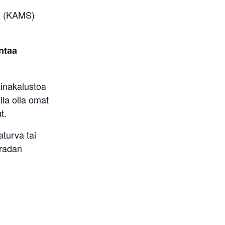
an (KAMS)
ntaa
ainakalustoa
illa olla omat
t.
turva tai
 radan