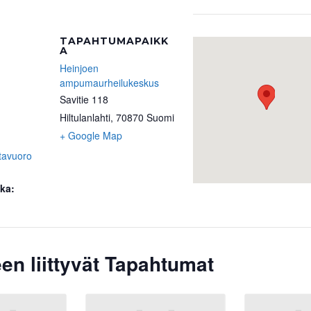
TAPAHTUMAPAIKK
A
Heinjoen
ampumaurheilukeskus
Savitie 118
Hiltulanlahti
,
70870
Suomi
+ Google Map
tavuoro
ka:
en liittyvät Tapahtumat