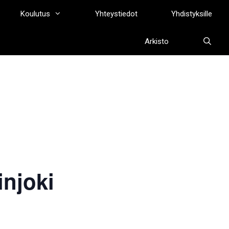
Koulutus
Yhteystiedot
Yhdistyksille
Arkisto
njoki