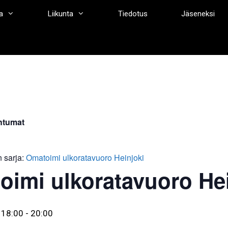
a
Liikunta
Tiedotus
Jäseneksi
htumat
 sarja:
Omatoimi ulkoratavuoro Heinjoki
oimi ulkoratavuoro Hei
 18:00
-
20:00