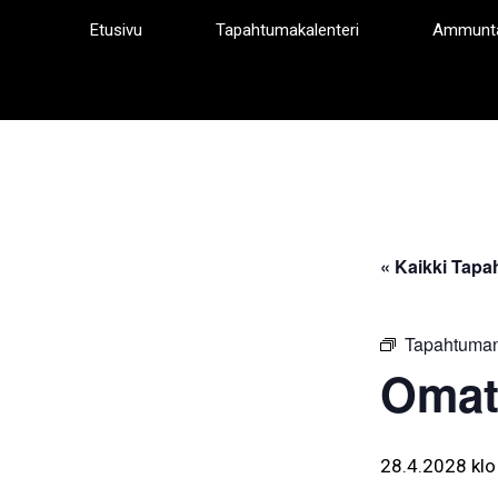
Siirry
Etusivu
Tapahtumakalenteri
Ammunt
sisältöön
« Kaikki Tapa
Tapahtuman
Omat
28.4.2028 klo