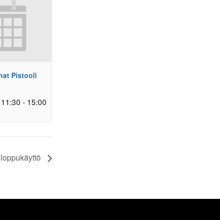
at Pistooli
 11:30
-
15:00
loppukäyttö