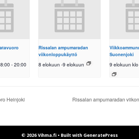
atavuoro
Rissalan ampumaradan
Viikkoammunn
viikonloppukäyttö
Suonenjoki
18:00
-
20:00
8 elokuun
-
9 elokuun
9 elokuun klo
ro Heinjoki
Rissalan ampumaradan viikon
© 2026 Vihma.fi
• Built with
GeneratePress