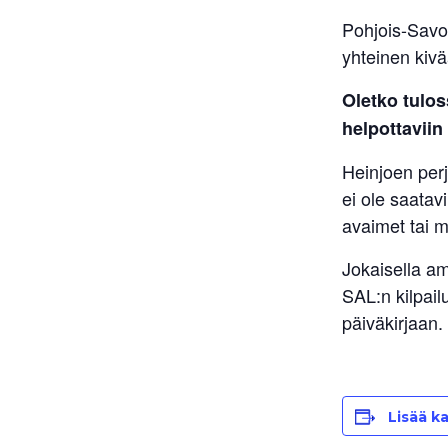
Pohjois-Savo
yhteinen kivä
Oletko tulos
helpottaviin
Heinjoen perj
ei ole saatavi
avaimet tai m
Jokaisella am
SAL:n kilpail
päiväkirjaan.
Lisää ka