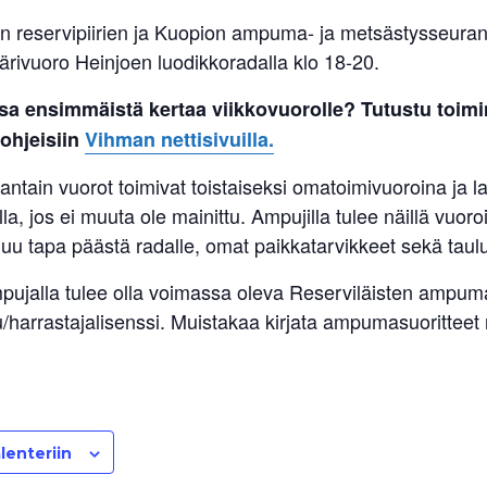
n reservipiirien ja Kuopion ampuma- ja metsästysseur
ärivuoro Heinjoen luodikkoradalla klo 18-20.
sa ensimmäistä kertaa viikkovuorolle? Tutustu toimi
 ohjeisiin
Vihman nettisivuilla.
antain vuorot toimivat toistaiseksi omatoimivuoroina ja l
lla, jos ei muuta ole mainittu. Ampujilla tulee näillä vuoro
uu tapa päästä radalle, omat paikkatarvikkeet sekä taulu
pujalla tulee olla voimassa oleva Reserviläisten ampuma
u/harrastajalisenssi. Muistakaa kirjata ampumasuoritteet
lenteriin