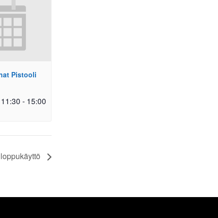
at Pistooli
 11:30
-
15:00
loppukäyttö