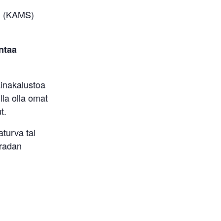
an (KAMS)
ntaa
ainakalustoa
illa olla omat
t.
turva tai
 radan