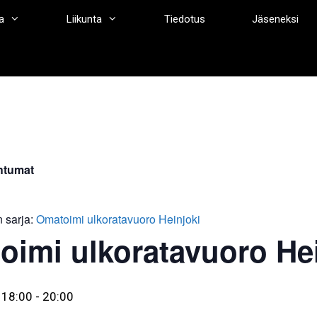
a
Liikunta
Tiedotus
Jäseneksi
htumat
 sarja:
Omatoimi ulkoratavuoro Heinjoki
oimi ulkoratavuoro Hei
 18:00
-
20:00