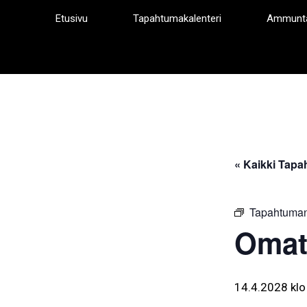
Siirry
Etusivu
Tapahtumakalenteri
Ammunt
sisältöön
« Kaikki Tapa
Tapahtuman
Omat
14.4.2028 klo