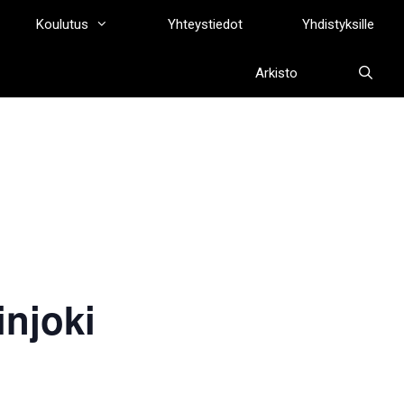
Koulutus
Yhteystiedot
Yhdistyksille
Arkisto
njoki