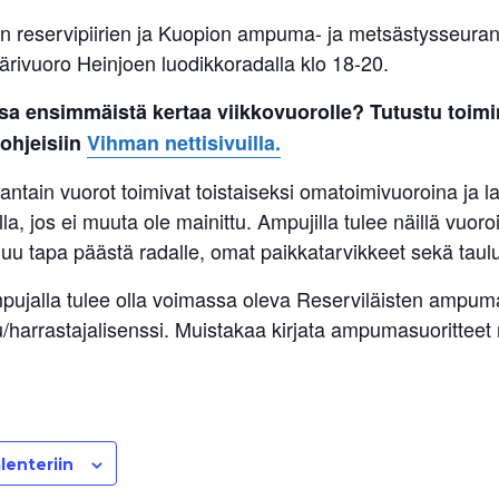
n reservipiirien ja Kuopion ampuma- ja metsästysseur
ärivuoro Heinjoen luodikkoradalla klo 18-20.
sa ensimmäistä kertaa viikkovuorolle? Tutustu toimi
 ohjeisiin
Vihman nettisivuilla.
antain vuorot toimivat toistaiseksi omatoimivuoroina ja l
lla, jos ei muuta ole mainittu. Ampujilla tulee näillä vuoro
uu tapa päästä radalle, omat paikkatarvikkeet sekä taulu
pujalla tulee olla voimassa oleva Reserviläisten ampuma
u/harrastajalisenssi. Muistakaa kirjata ampumasuoritteet
lenteriin