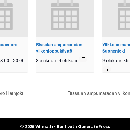
atavuoro
Rissalan ampumaradan
Viikkoammunn
viikonloppukäyttö
Suonenjoki
18:00
-
20:00
8 elokuun
-
9 elokuun
9 elokuun klo
ro Heinjoki
Rissalan ampumaradan viikon
© 2026 Vihma.fi
• Built with
GeneratePress