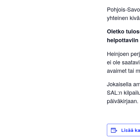
Pohjois-Savo
yhteinen kivä
Oletko tulos
helpottaviin
Heinjoen perj
ei ole saatavi
avaimet tai m
Jokaisella am
SAL:n kilpail
päiväkirjaan.
Lisää ka