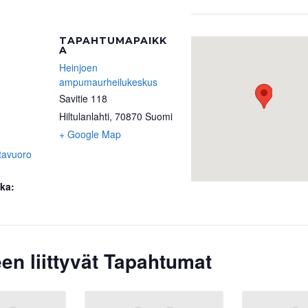
TAPAHTUMAPAIKK
A
Heinjoen
ampumaurheilukeskus
Savitie 118
Hiltulanlahti
,
70870
Suomi
+ Google Map
tavuoro
ka:
en liittyvät Tapahtumat