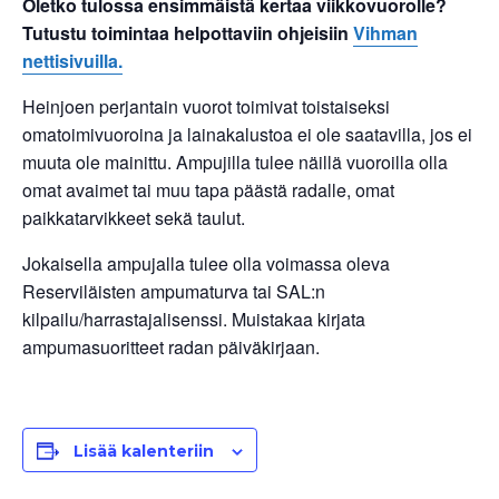
Oletko tulossa ensimmäistä kertaa viikkovuorolle?
Tutustu toimintaa helpottaviin ohjeisiin
Vihman
nettisivuilla.
Heinjoen perjantain vuorot toimivat toistaiseksi
omatoimivuoroina ja lainakalustoa ei ole saatavilla, jos ei
muuta ole mainittu. Ampujilla tulee näillä vuoroilla olla
omat avaimet tai muu tapa päästä radalle, omat
paikkatarvikkeet sekä taulut.
Jokaisella ampujalla tulee olla voimassa oleva
Reserviläisten ampumaturva tai SAL:n
kilpailu/harrastajalisenssi. Muistakaa kirjata
ampumasuoritteet radan päiväkirjaan.
Lisää kalenteriin