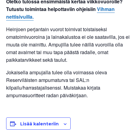
Oletko tulossa ensimmäistä kertaa viikkovuorolle?
Tutustu toimintaa helpottaviin ohjeisiin
Vihman
nettisivuilla.
Heinjoen perjantain vuorot toimivat toistaiseksi
omatoimivuoroina ja lainakalustoa ei ole saatavilla, jos ei
muuta ole mainittu. Ampujilla tulee näillä vuoroilla olla
omat avaimet tai muu tapa päästä radalle, omat
paikkatarvikkeet sekä taulut.
Jokaisella ampujalla tulee olla voimassa oleva
Reserviläisten ampumaturva tai SAL:n
kilpailu/harrastajalisenssi. Muistakaa kirjata
ampumasuoritteet radan päiväkirjaan.
Lisää kalenteriin