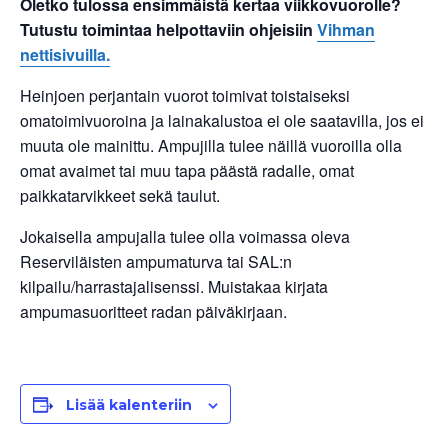
Oletko tulossa ensimmäistä kertaa viikkovuorolle?
Tutustu toimintaa helpottaviin ohjeisiin
Vihman
nettisivuilla.
Heinjoen perjantain vuorot toimivat toistaiseksi
omatoimivuoroina ja lainakalustoa ei ole saatavilla, jos ei
muuta ole mainittu. Ampujilla tulee näillä vuoroilla olla
omat avaimet tai muu tapa päästä radalle, omat
paikkatarvikkeet sekä taulut.
Jokaisella ampujalla tulee olla voimassa oleva
Reserviläisten ampumaturva tai SAL:n
kilpailu/harrastajalisenssi. Muistakaa kirjata
ampumasuoritteet radan päiväkirjaan.
Lisää kalenteriin