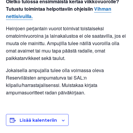
Oletko tulossa ensimmäistä kertaa viikkovuorolle?
Tutustu toimintaa helpottaviin ohjeisiin
Vihman
nettisivuilla.
Heinjoen perjantain vuorot toimivat toistaiseksi
omatoimivuoroina ja lainakalustoa ei ole saatavilla, jos ei
muuta ole mainittu. Ampujilla tulee näillä vuoroilla olla
omat avaimet tai muu tapa päästä radalle, omat
paikkatarvikkeet sekä taulut.
Jokaisella ampujalla tulee olla voimassa oleva
Reserviläisten ampumaturva tai SAL:n
kilpailu/harrastajalisenssi. Muistakaa kirjata
ampumasuoritteet radan päiväkirjaan.
Lisää kalenteriin