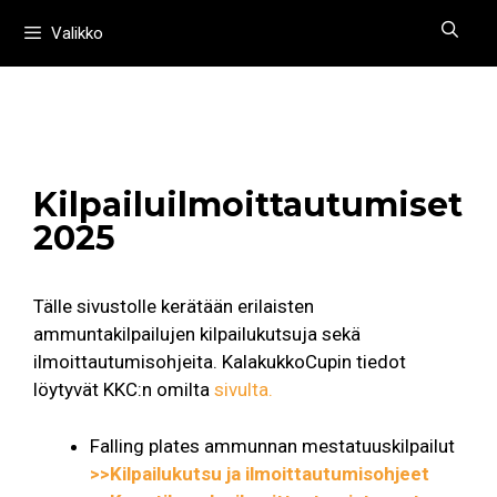
Siirry
Valikko
sisältöön
Kilpailuilmoittautumiset
2025
Tälle sivustolle kerätään erilaisten
ammuntakilpailujen kilpailukutsuja sekä
ilmoittautumisohjeita. KalakukkoCupin tiedot
löytyvät KKC:n omilta
sivulta.
Falling plates ammunnan mestatuuskilpailut
>>Kilpailukutsu ja ilmoittautumisohjeet