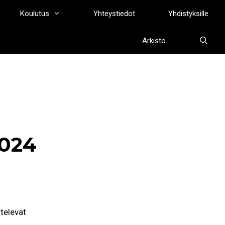
Koulutus
Yhteystiedot
Yhdistyksille
Arkisto
2024
ttelevat