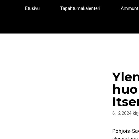
Siirry
Etusivu
Tapahtumakalenteri
Ammunt
sisältöön
Yle
huo
Its
6.12.2024
kir
Pohjois-Sav
ylennettyj