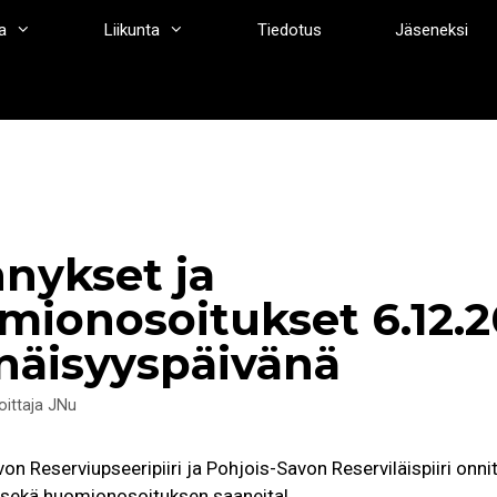
a
Liikunta
Tiedotus
Jäseneksi
nnykset ja
mionosoitukset 6.12.
enäisyyspäivänä
joittaja
JNu
on Reserviupseeripiiri ja Pohjois-Savon Reserviläispiiri onni
ä sekä huomionosoituksen saaneita!