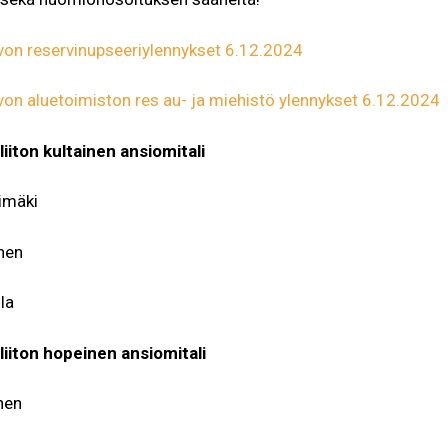
von reservinupseeriylennykset 6.12.2024
on aluetoimiston res au- ja miehistö ylennykset 6.12.2024
liiton kultainen ansiomitali
imäki
nen
la
liiton hopeinen ansiomitali
nen