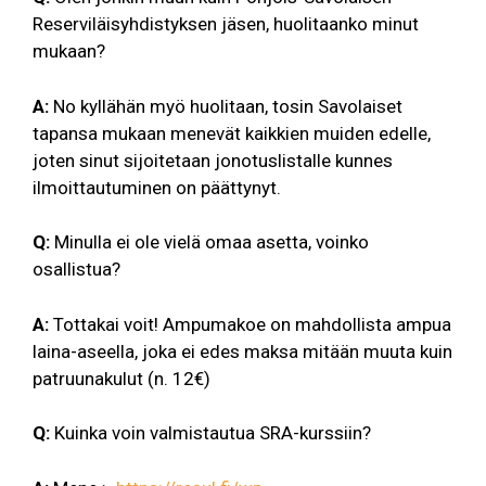
Reserviläisyhdistyksen jäsen, huolitaanko minut
mukaan?
A:
No kyllähän myö huolitaan, tosin Savolaiset
tapansa mukaan menevät kaikkien muiden edelle,
joten sinut sijoitetaan jonotuslistalle kunnes
ilmoittautuminen on päättynyt.
Q:
Minulla ei ole vielä omaa asetta, voinko
osallistua?
A:
Tottakai voit! Ampumakoe on mahdollista ampua
laina-aseella, joka ei edes maksa mitään muuta kuin
patruunakulut (n. 12€)
Q:
Kuinka voin valmistautua SRA-kurssiin?