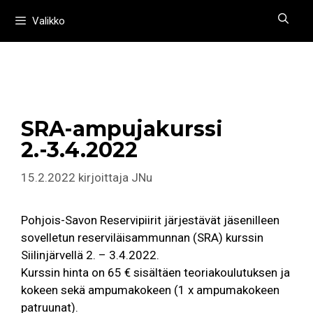
Siirry
Valikko
sisältöön
SRA-ampujakurssi
2.-3.4.2022
15.2.2022
kirjoittaja
JNu
Pohjois-Savon Reservipiirit järjestävät jäsenilleen
sovelletun reserviläisammunnan (SRA) kurssin
Siilinjärvellä 2. – 3.4.2022.
Kurssin hinta on 65 € sisältäen teoriakoulutuksen ja
kokeen sekä ampumakokeen (1 x ampumakokeen
patruunat).