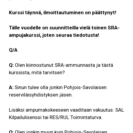
Kurssi täynnä, ilmoittautuminen on päättynyt!
Tälle vuodelle on suunnitteilla vielä toinen SRA-
ampujakurssi, joten seuraa tiedotusta!
Q/A
Q:
Olen kiinnostunut SRA-ammunnasta ja tästä
kurssista, mitä tarvitsen?
A:
Sinun tulee olla jonkin Pohjois-Savolaisen
reserviläisyhdistyksen jäsen.
Lisäksi ampumakokeeseen vaaditaan vakuutus: SAL
Kilpailulisenssi tai RES/RUL Toimintaturva.
Q:
Olen jonkin muun kuin Pohjois-Savolaisen