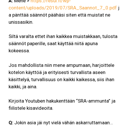
A:
Mene >
https://resul.fi/wp-
content/uploads/2019/07/SRA_Saannot_7_0.pdf
j
a pänttää säännöt päähäsi siten että muistat ne
unissasikin.
Siltä varalta ettet ihan kaikkea muistakkaan, tulosta
säännöt paperille, saat käyttää niitä apuna
kokeessa.
Jos mahdollista niin mene ampumaan, harjoittele
kotelon käyttöä ja erityisesti turvallista aseen
käsittelyä, turvallisuus on kaikki kaikessa, siis ihan
kaikki, ja aina.
Kirjoita Youtuben hakukenttään “SRA-ammunta” ja
fiilistele kisavideoita.
Q:
Jokin asia jäi nyt vielä vähän askarruttamaan…