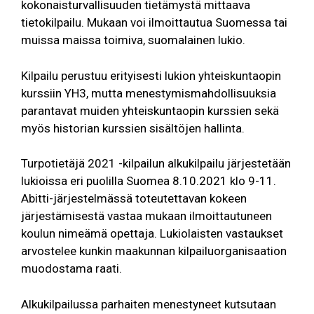
kokonaisturvallisuuden tietämystä mittaava
tietokilpailu. Mukaan voi ilmoittautua Suomessa tai
muissa maissa toimiva, suomalainen lukio.
Kilpailu perustuu erityisesti lukion yhteiskuntaopin
kurssiin YH3, mutta menestymismahdollisuuksia
parantavat muiden yhteiskuntaopin kurssien sekä
myös historian kurssien sisältöjen hallinta.
Turpotietäjä 2021 -kilpailun alkukilpailu järjestetään
lukioissa eri puolilla Suomea 8.10.2021 klo 9-11.
Abitti-järjestelmässä toteutettavan kokeen
järjestämisestä vastaa mukaan ilmoittautuneen
koulun nimeämä opettaja. Lukiolaisten vastaukset
arvostelee kunkin maakunnan kilpailuorganisaation
muodostama raati.
Alkukilpailussa parhaiten menestyneet kutsutaan