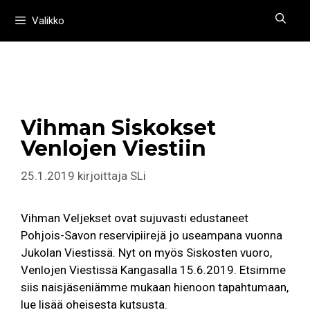
Siirry
Valikko
sisältöön
Vihman Siskokset
Venlojen Viestiin
25.1.2019
kirjoittaja
SLi
Vihman Veljekset ovat sujuvasti edustaneet
Pohjois-Savon reservipiirejä jo useampana vuonna
Jukolan Viestissä. Nyt on myös Siskosten vuoro,
Venlojen Viestissä Kangasalla 15.6.2019. Etsimme
siis naisjäseniämme mukaan hienoon tapahtumaan,
lue lisää oheisesta kutsusta.