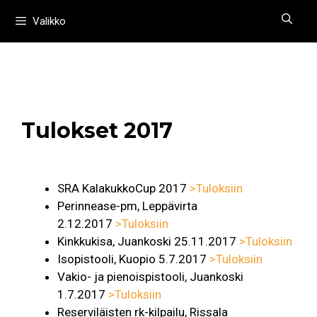
Siirry
Valikko
sisältöön
Tulokset 2017
SRA KalakukkoCup 2017
>Tuloksiin
Perinnease-pm, Leppävirta
2.12.2017
>Tuloksiin
Kinkkukisa, Juankoski 25.11.2017
>Tuloksiin
Isopistooli, Kuopio 5.7.2017
>Tuloksiin
Vakio- ja pienoispistooli, Juankoski
1.7.2017
>Tuloksiin
Reserviläisten rk-kilpailu, Rissala